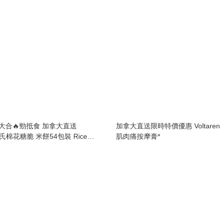
大合🔥勁抵食 加拿大直送
加拿大直送限時特價優惠 Voltare
 家樂氏棉花糖脆 米餅54包裝 Rice
肌肉痛按摩膏*
res x 22 g （1.18 kg）