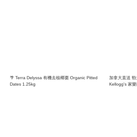
🌴 Terra Delyssa 有機去核椰棗 Organic Pitted
加拿大直送 勁
Dates 1.25kg
Kellogg's
Krispies Squa