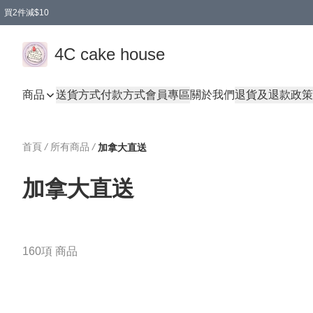
買2件減$10
任選兩件減$10
買兩盒減$10
買兩件減$10
買2件減$10
買2件減$10
4C cake house
商品
送貨方式
付款方式
會員專區
關於我們
退貨及退款政策
首頁
/
所有商品
/
加拿大直送
加拿大直送
160項 商品