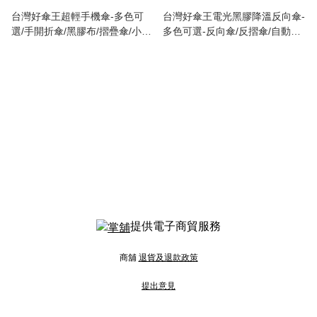
台灣好傘王超輕手機傘-多色可
台灣好傘王電光黑膠降溫反向傘-
選/手開折傘/黑膠布/摺疊傘/小雨
多色可選-反向傘/反摺傘/自動反
傘/輕量傘/折疊傘/迷你傘
向傘/半遮光/抗UV防曬傘/晴雨兩
用
提供電子商貿服務
商舖
退貨及退款政策
提出意見