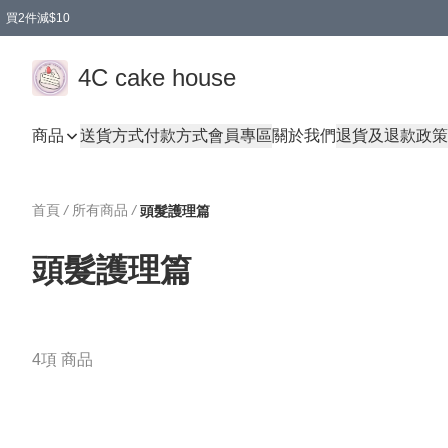
買2件減$10
任選兩件減$10
買兩盒減$10
買兩件減$10
買2件減$10
4C cake house
商品
送貨方式
付款方式
會員專區
關於我們
退貨及退款政策
首頁
/
所有商品
/
頭髮護理篇
頭髮護理篇
4項 商品