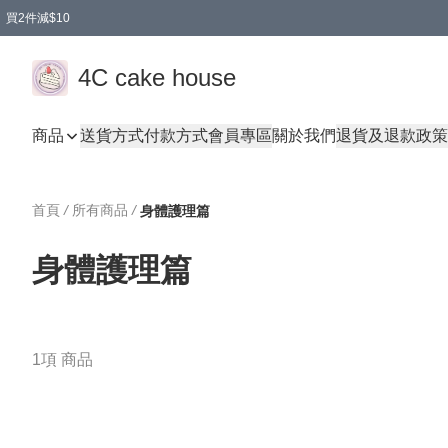
買2件減$10
任選兩件減$10
買兩盒減$10
買兩件減$10
買2件減$10
4C cake house
商品
送貨方式
付款方式
會員專區
關於我們
退貨及退款政策
首頁
/
所有商品
/
身體護理篇
身體護理篇
1項 商品