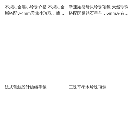
不規則金屬小珍珠介指 不規則金
幸運羅盤母貝珍珠項鍊 天然珍珠
屬搭配3-4mm天然小珍珠，簡約
搭配閃耀鋯石星芒，6mm左右天
ins風 開口設計大小可調節
然淡水珍珠 尾部可調節
法式蕾絲設計編織手鍊
三珠平衡木珍珠項鍊