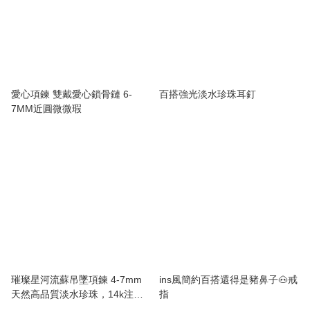
愛心項鍊 雙戴愛心鎖骨鏈 6-
百搭強光淡水珍珠耳釘
7MM近圓微微瑕
璀璨星河流蘇吊墜項鍊 4-7mm
ins風簡約百搭還得是豬鼻子🐽戒
天然高品質淡水珍珠，14k注金
指
銀色系列