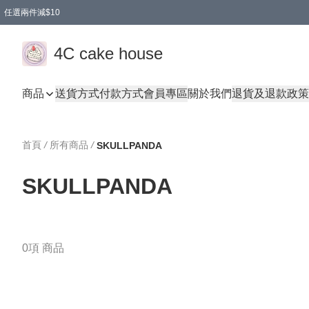
任選兩件減$10
買兩盒減$10
買兩件減$10
買2件減$10
買2件減$10
4C cake house
商品
送貨方式
付款方式
會員專區
關於我們
退貨及退款政策
首頁
/
所有商品
/
SKULLPANDA
SKULLPANDA
0項 商品