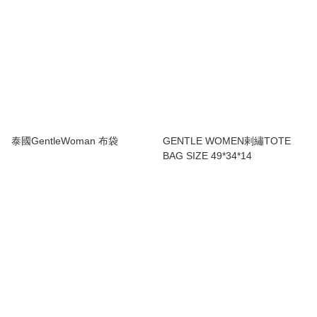
泰國GentleWoman 布袋
GENTLE WOMEN剌繡TOTE
BAG SIZE 49*34*14