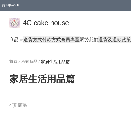
買2件減$10
任選兩件減$10
買兩盒減$10
買兩件減$10
買2件減$10
4C cake house
商品
送貨方式
付款方式
會員專區
關於我們
退貨及退款政策
首頁
/
所有商品
/
家居生活用品篇
家居生活用品篇
4項 商品