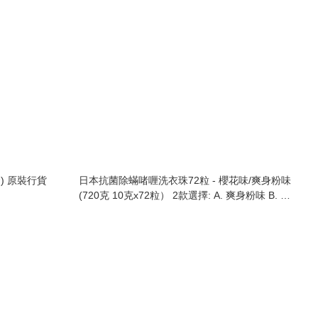
/套) 原裝行貨
日本抗菌除蟎啫喱洗衣珠72粒 - 櫻花味/爽身粉味
(720克 10克x72粒） 2款選擇: A. 爽身粉味 B. 櫻
花味