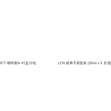
CT 嘆啡瘦☕️ #1盒15包
LCN 經典手霜套裝 (30ml x 5 支