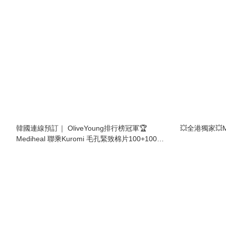
韓國連線預訂｜ OliveYoung排行榜冠軍🏆
💥全港獨家💥M
Mediheal 聯乘Kuromi 毛孔緊致棉片100+100片
送環保袋