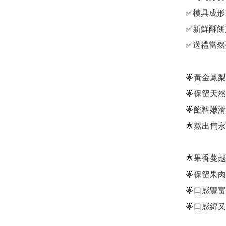
✅模具成形
✅新鮮酥餅
✅送禮當然
🌟黃金鳳梨
🌟保留天
🌟餡料嫩
🌟熬出雋
🌟果香蔓越
🌟保留果肉
🌟口感豐
🌟口感綿