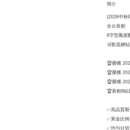
簡介
(2026中
全台首創

8字型鳳梨
🛒歡迎網站
🏆榮獲 2
🏆榮獲 2
🏆榮獲 2
🏆新創8
✅高品質製
✅黃金比例
✅均勻分切