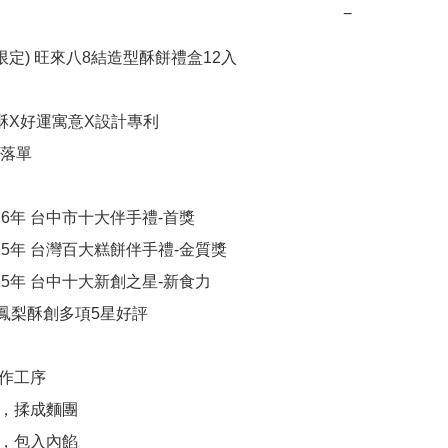
−
秋限定) 旺來八8結造型酥餅禮盒12入

酥X好運寓意X設計專利

落單

026年 台中市十大伴手禮-首獎

025年 台灣百大糕餅伴手禮-金質獎

025年 台中十大新創之星-新食力

結鳳梨酥創多項5星好評

作工序

，揉成麵團

，包入內餡
