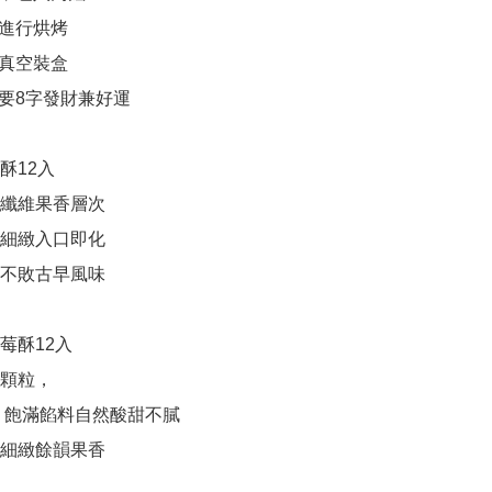
進行烘烤

真空裝盒

要8字發財兼好運

酥12入

然纖維果香層次

滑細緻入口即化

永不敗古早風味

莓酥12入

顆粒，

富 飽滿餡料自然酸甜不膩

又細緻餘韻果香
