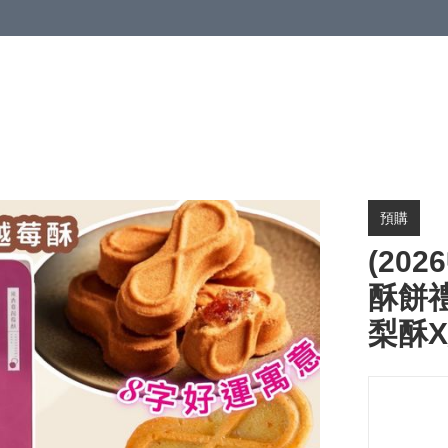
預購
(20
酥餅禮
梨酥