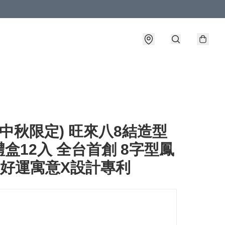
26中秋限定) 旺來八8結造型
盒12入 全台首創 8字型鳳
X好運寓意X設計專利