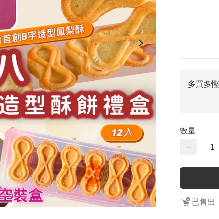
多買多慳
數量
−
已售出：