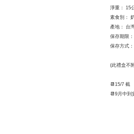
淨重： 15公
素食別： 奶
產地： 台灣
保存期限： 
保存方式：
(此禮盒不附
📆15/7 截
