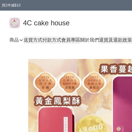
買2件減$10
任選兩件減$10
買兩盒減$10
買兩件減$10
買2件減$10
4C cake house
商品
送貨方式
付款方式
會員專區
關於我們
退貨及退款政策