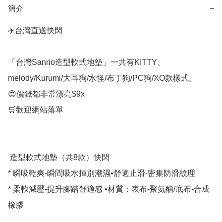
簡介
−
✈️台灣直送快閃

「台灣Sanrio造型軟式地墊」一共有KITTY、

melody/Kurumi/大耳狗/水怪/布丁狗/PC狗/XO款樣式。

😍價錢都非常漂亮$9x

🛒歡迎網站落單

 造型軟式地墊（共8款）快閃

* ﻿瞬吸乾爽-瞬間吸水揮別潮濕•舒適止滑-密集防滑紋理

* ﻿﻿柔軟減壓-提升腳踏舒適感 •材質：表布-聚氨酯/底布-合成
橡膠
