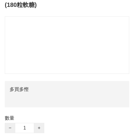
(180粒軟糖)
多買多慳
數量
−
+