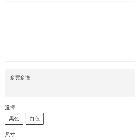
多買多慳
選擇
黑色
白色
尺寸