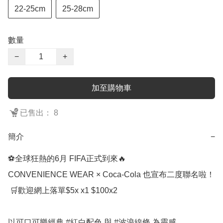
22-25cm
25-28cm
數量
−
+
加至購物車
已售出： 8
簡介
−
⚽全球狂熱的6月 FIFA正式到來🔥

CONVENIENCE WEAR × Coca-Cola 也宣布二度聯名啦！

 🛒歡迎網上落單$5x x1 $100x2

以可口可樂經典 #紅白配色 與 #波浪線條 為靈感
