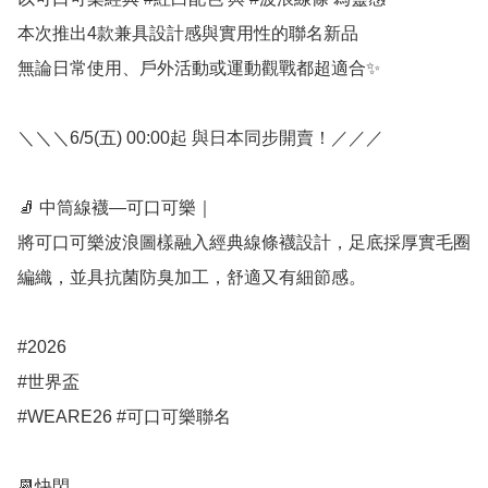
本次推出4款兼具設計感與實用性的聯名新品

無論日常使用、戶外活動或運動觀戰都超適合✨

＼＼＼6/5(五) 00:00起 與日本同步開賣！／／／

🧦 中筒線襪—可口可樂｜

將可口可樂波浪圖樣融入經典線條襪設計，足底採厚實毛圈
編織，並具抗菌防臭加工，舒適又有細節感。

#2026

#世界盃

#WEARE26 #可口可樂聯名

📆快閃
