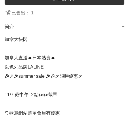
已售出： 1
簡介
−
加拿大快閃

加拿大直送🔥日本熱賣🔥

以色列品牌LALINE

🎉🎉🎉summer sale 🎉🎉🎉限時優惠🎉

11/7 截中午12點✂️✂️截單

🛒歡迎網站落單會員有優惠
