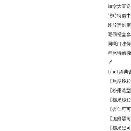
加拿大直送
限時特價中

終於等到佢回
呢個禮盒套
同嘅口味俾
年尾特價機會
🔗

Lindt 經
【焦糖脆粒
【松露造型
【榛果脆粒
【杏仁可可
【脆餅黑可
【榛果黑可