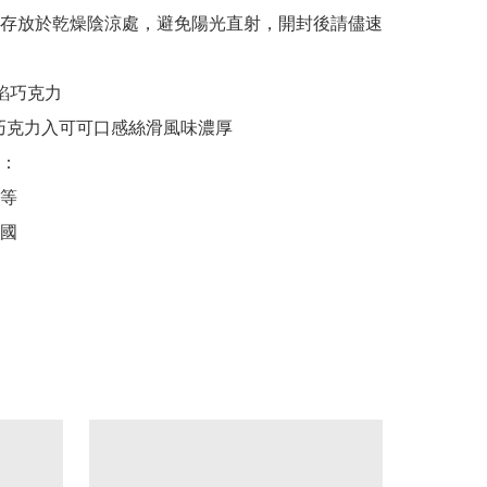
存放於乾燥陰涼處，避免陽光直射，開封後請儘速
餡巧克力

顆巧克力入可可口感絲滑風味濃厚

：

等

國