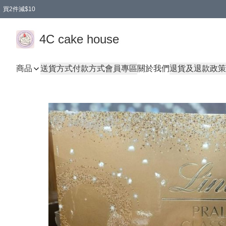
買2件減$10
任選兩件減$10
買兩盒減$10
買兩件減$10
買2件減$10
4C cake house
商品
送貨方式
付款方式
會員專區
關於我們
退貨及退款政策