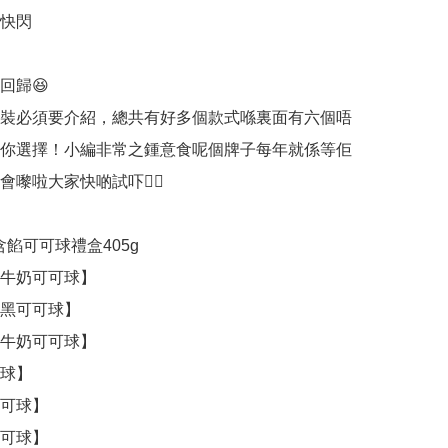
快閃

歸😆

裝必須要介紹，總共有好多個款式喺裏面有六個唔
你選擇！小編非常之鍾意食呢個牌子每年就係等佢
嚟啦大家快啲試吓👍🏻

典含餡可可球禮盒405g

牛奶可可球】

黑可可球】

牛奶可可球】

球】

可球】

可球】
