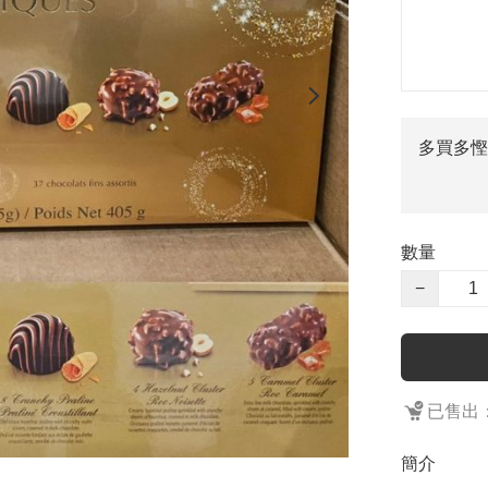
多買多慳
數量
−
已售出：
簡介