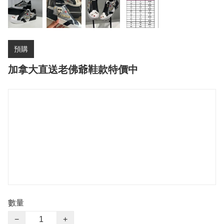
預購
加拿大直送老佛爺鞋款特價中
數量
−
+