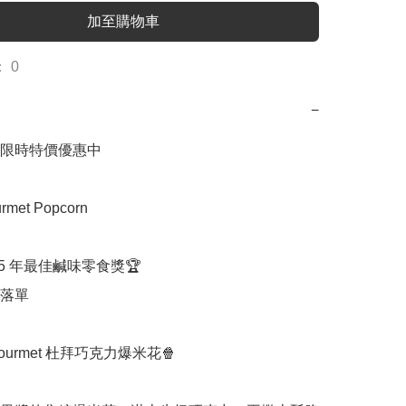
加至購物車
 0
−
限時特價優惠中

urmet Popcorn

25 年最佳鹹味零食獎🏆

落單

s Gourmet 杜拜巧克力爆米花🍿
