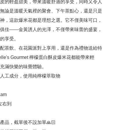
皮的輕盈甜美，帶來溫暖舒適的享受，同時又令人
無論是溫暖天氣裡的聚會、下午茶點心，還是只是
神，這款爆米花都是理想之選。它不僅美味可口，
俱佳——金黃誘人的光澤，不僅帶來味蕾的盛宴，
的享受。

配茶飲、在花園派對上享用，還是作為禮物送給特
lle's Gourmet 檸檬蛋白酥皮爆米花都能帶來輕
充滿快樂的味覺體驗。

含人工成分，使用純檸檬萃取物

am

左右到

產品，截單後不設加單🙏🏻
