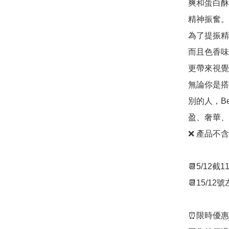
爽和蛋白酥
精神振奮。
為了提振精
而且色香味
更帶來視覺
無論你是搭
別的人，Be
盈、奢華、
❌ 產品不
📆5/12截11
📆15/12號
⏰限時優惠