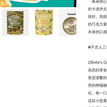
「裹著開心
的卡達伊夫
很好。我很
的巧克力量
本身的口感
❌不含人工
2/Belle'
為您的零食
香甜濃鬱的
滑的檸檬糖
化。每一口
這款小批量