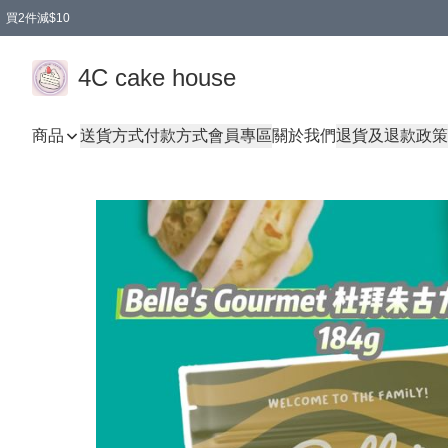
買2件減$10
任選兩件減$10
買兩盒減$10
買兩件減$10
買2件減$10
4C cake house
商品
送貨方式
付款方式
會員專區
關於我們
退貨及退款政策