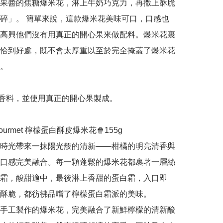
果醬的焦糖爆米花，淋上牛奶巧克力，再撒上酥脆
碎」。 簡單來說，這款爆米花美味可口，口感也
高興他們沒有用真正的開心果來做配料。爆米花裹
恰到好處，既不會太厚重以至於完全掩蓋了爆米花
。

香料，並使用真正的開心果製成。 

s Gourmet 檸檬蛋白酥皮爆米花🍿155g

時光帶來一抹陽光般的清新——柑橘的明亮清香與
口感完美融合。每一顆蓬鬆的爆米花都裹著一層絲
霜，酸甜適中，最後淋上香甜的蛋白霜，入口即
酥脆，都彷彿品嚐了檸檬蛋白霜派的美味。

手工製作的爆米花，完美融合了新鮮檸檬的清新酸