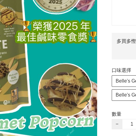
多買多慳
口味選擇
Belle'
Belle'
數量
−