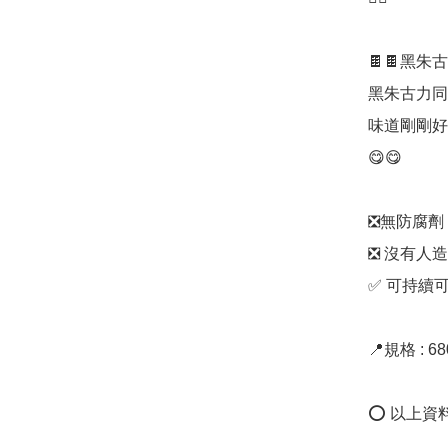
🍫🍫黑朱
黑朱古力同海鹽
味道剛剛好！
😋😋

❎無防腐劑

❎ 沒有人造
✅ 可持續可
📍規格 : 68
⭕ 以上資