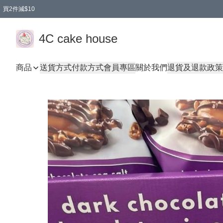
買2件減$10
任選兩件減$10
買兩盒減$10
買兩件減$10
買2件減$10
買2件減$10
4C cake house
商品
送貨方式
付款方式
會員專區
關於我們
退貨及退款政策