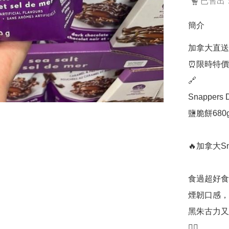
已售出：
簡介
加拿大直送

⏰限時特價
🔗

Snappers
鹽脆餅680g
🔥加拿大S
食過超好食
煙韌口感，

黑朱古力又
👍🏻
