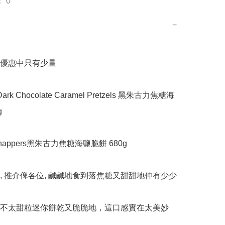
 0
−
優惠中只有少量

 Dark Chocolate Caramel Pretzels 黑朱古力焦糖海


nappers黑朱古力焦糖海鹽脆餅 680g

, 推介俾各位, 鹹鹹地食到落焦糖又甜甜地仲有少少
不太甜粒迷你餅乾又脆脆地，這口感實在太美妙