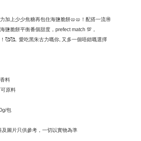
古力加上少少焦糖再包住海鹽脆餅🥨🥨！配搭一流🉐

脆餅平衡番個甜度，prefect match 💯，

🥰🥰,  愛吃黑朱古力嘅你, 又多一個唔錯嘅選擇
香料

可原料

0g/包

料及圖片只供參考，一切以實物為準