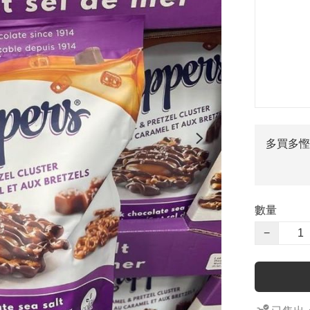
多買多慳
數量
−