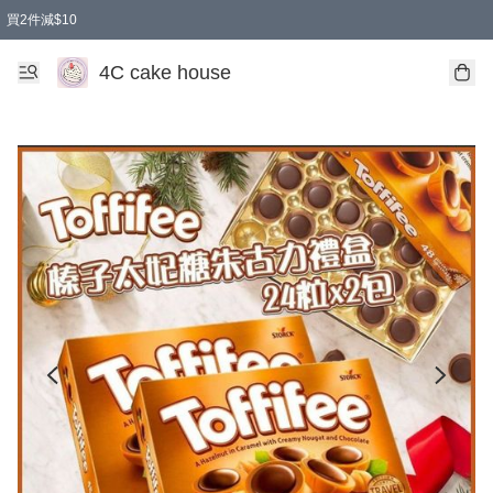
買2件減$10
任選兩件減$10
買兩盒減$10
買兩件減$10
買2件減$10
4C cake house