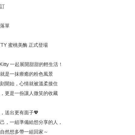
訂

落單

ITTY 蜜桃美酶 正式登場

o Kitty 一起展開甜甜的輕生活！

就是一抹療癒的粉色風景

刻開始，心情就被溫柔接住

，更是一份讓人微笑的收藏

，送出更有面子💖

己，一組準備給想分享的人，

自然想多帶一組回家～
