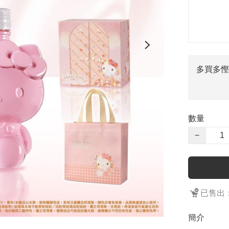
多買多慳
數量
−
已售出：
簡介