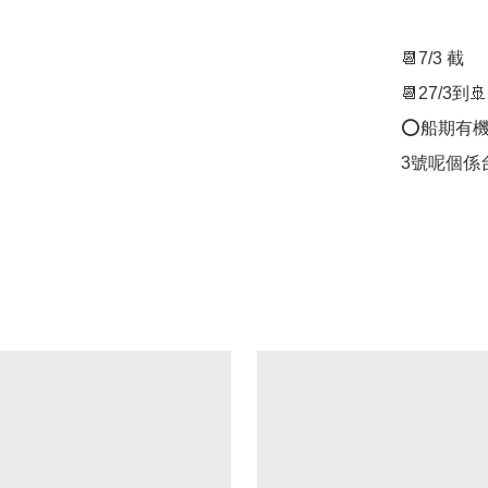
📆7/3 截

📆27/3到🚢

⭕️船期有