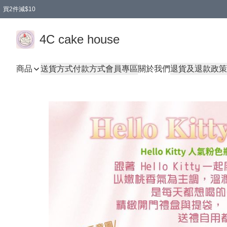
買2件減$10
任選兩件減$10
買兩盒減$10
買兩件減$10
買2件減$10
4C cake house
商品
送貨方式
付款方式
會員專區
關於我們
退貨及退款政策