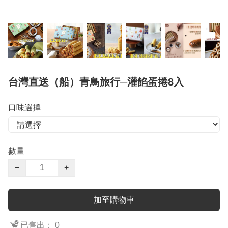
台灣直送（船）青鳥旅行─灌餡蛋捲8入
口味選擇
數量
−
+
加至購物車
已售出： 0