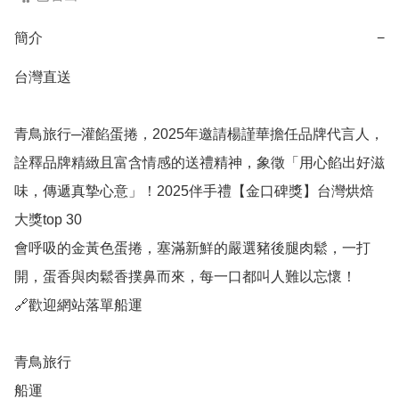
簡介
−
台灣直送

青鳥旅行─灌餡蛋捲，2025年邀請楊謹華擔任品牌代言人，
詮釋品牌精緻且富含情感的送禮精神，象徵「用心餡出好滋
味，傳遞真摯心意」！2025伴手禮【金口碑獎】台灣烘焙
大獎top 30

會呼吸的金黃色蛋捲，塞滿新鮮的嚴選豬後腿肉鬆，一打
開，蛋香與肉鬆香撲鼻而來，每一口都叫人難以忘懷！

🔗歡迎網站落單船運

青鳥旅行 

船運
