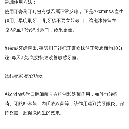
建議使用方法：

使用牙膏刷牙時會有微温屬正常反應， 正是Akcmins®️產生
作用。早晚刷牙， 刷牙後不要立即漱口，讓泡沫停留在口
腔內2至10分鐘才漱口，效果更佳。

如敏感牙齒嚴重, 建議刷牙後把牙膏塗抹於牙齒表面約10分
鐘, 每天2次, 能更快速改善敏感牙齒。

護齦專家 核心功效: 

Akcmins®️對口腔細菌具有抑制和殺菌作用，如伴放線桿
菌、牙齦卟啉菌、內氏放線菌等，該作用達到抗牙齦炎、保
持整體口腔健康衛生的效果。
