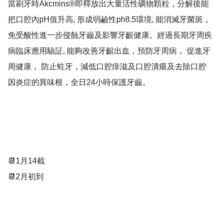
當刷牙時Akcmins®️即釋放出大量活性礦物顆粒，分解後能
把口腔內pH值升高, 形成弱鹼性ph8.5環境, 能消滅牙菌斑，
免受酸性進一步侵蝕牙齒及影響牙齦健康。經過長期牙周疾
病臨床應用驗証, 能夠改善牙齦出血，預防牙周病， 促進牙
周健康， 防止蛀牙，減低口腔痱滋及口腔潰瘍及去除口腔
因炎症的異味根，全日24小時保護牙齒。

📆1月14截

📆2月初到
