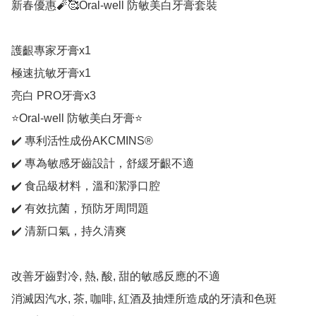
新春優惠🧨🥰Oral-well 防敏美白牙膏套裝

護齦專家牙膏x1

極速抗敏牙膏x1

亮白 PRO牙膏x3

⭐Oral-well 防敏美白牙膏⭐

✔️ 專利活性成份AKCMINS®️

✔️ 專為敏感牙齒設計，舒緩牙齦不適

✔️ 食品級材料，溫和潔淨口腔

✔️ 有效抗菌，預防牙周問題

✔️ 清新口氣，持久清爽

改善牙齒對冷, 熱, 酸, 甜的敏感反應的不適

消滅因汽水, 茶, 咖啡, 紅酒及抽煙所造成的牙漬和色斑
