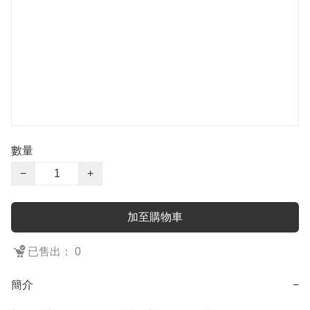
數量
−
+
加至購物車
已售出： 0
簡介
−