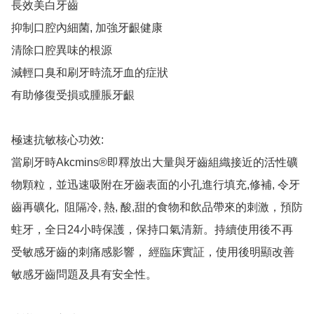
長效美白牙齒

抑制口腔內細菌, 加強牙齦健康

清除口腔異味的根源

減輕口臭和刷牙時流牙血的症狀

有助修復受損或腫脹牙齦

極速抗敏核心功效: 

當刷牙時Akcmins®️即釋放出大量與牙齒組織接近的活性礦
物顆粒，並迅速吸附在牙齒表面的小孔進行填充,修補, 令牙
齒再礦化,  阻隔冷, 熱, 酸,甜的食物和飲品帶來的刺激，預防
蛀牙，全日24小時保護，保持口氣清新。持續使用後不再
受敏感牙齒的刺痛感影響， 經臨床實証，使用後明顯改善
敏感牙齒問題及具有安全性。
