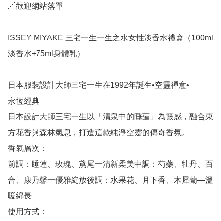
🔗歡迎網站落單

ISSEY MIYAKE 三宅一生一生之水女性淡香水禮盒（100ml
淡香水+75ml身體乳）

日本服裝設計大師三宅一生在1992年誕生•空靈禪意•

永恆經典

日本設計大師三宅一生以「清泉中的睡蓮」為靈感，融合東
方花香與森林氣息，打造這款純淨空靈的傳奇香氛。

香氣層次：

前調：睡蓮、玫瑰、鳶尾一清新柔美中調：芍藥、牡丹、百
合、康乃馨一優雅綻放後調：水果花、月下香、木犀蘭—溫
暖綿長

使用方式：
