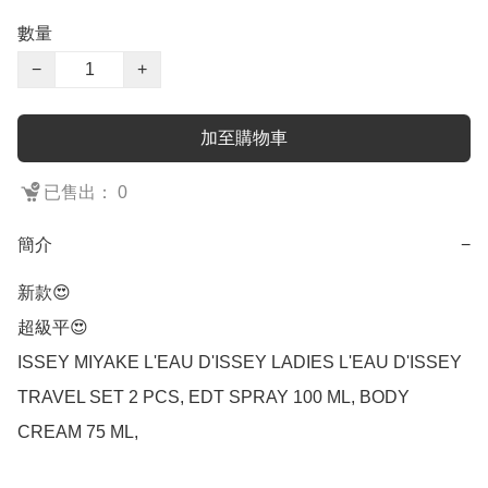
數量
−
+
加至購物車
已售出： 0
簡介
−
新款😍

超級平😍

ISSEY MIYAKE L'EAU D'ISSEY LADIES L'EAU D'ISSEY 
TRAVEL SET 2 PCS, EDT SPRAY 100 ML, BODY 
CREAM 75 ML,
