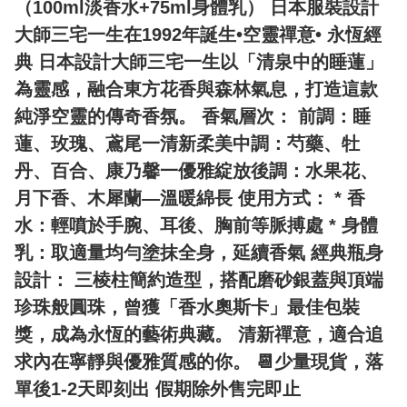
（100ml淡香水+75ml身體乳） 日本服裝設計
大師三宅一生在1992年誕生•空靈禪意• 永恆經
典 日本設計大師三宅一生以「清泉中的睡蓮」
為靈感，融合東方花香與森林氣息，打造這款
純淨空靈的傳奇香氛。 香氣層次： 前調：睡
蓮、玫瑰、鳶尾一清新柔美中調：芍藥、牡
丹、百合、康乃馨一優雅綻放後調：水果花、
月下香、木犀蘭—溫暖綿長 使用方式： * 香
水：輕噴於手腕、耳後、胸前等脈搏處 * 身體
乳：取適量均勻塗抹全身，延續香氣 經典瓶身
設計： 三棱柱簡約造型，搭配磨砂銀蓋與頂端
珍珠般圓珠，曾獲「香水奧斯卡」最佳包裝
獎，成為永恆的藝術典藏。 清新禪意，適合追
求內在寧靜與優雅質感的你。 📆少量現貨，落
單後1-2天即刻出 假期除外售完即止