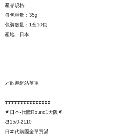
產品規格:

每包重量：35g

包裝數量：1盒10包

產地：日本	

🔗歡迎網站落單

❣️❣️❣️❣️❣️❣️❣️❣️❣️❣️❣️❣️❣️❣️❣️

🌟日本•代購Round1大阪🌟

📆15/0-2110

日本代購團全單買滿
