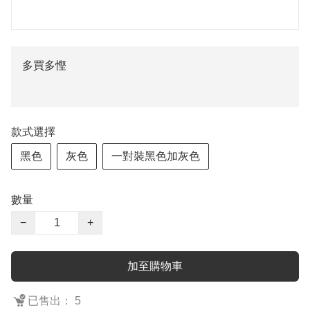
多買多慳
款式選擇
黑色
灰色
一對裝黑色加灰色
數量
−
+
加至購物車
已售出： 5