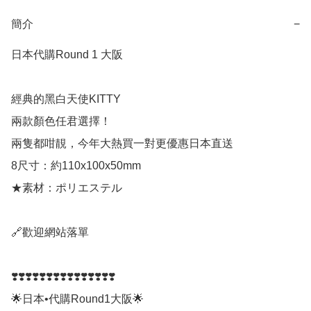
簡介
−
日本代購Round 1 大阪

經典的黑白天使KITTY

兩款顏色任君選擇！

兩隻都咁靚，今年大熱買一對更優惠日本直送

8尺寸：約110x100x50mm

★素材：ポリエステル

🔗歡迎網站落單

❣️❣️❣️❣️❣️❣️❣️❣️❣️❣️❣️❣️❣️❣️❣️

🌟日本•代購Round1大阪🌟
