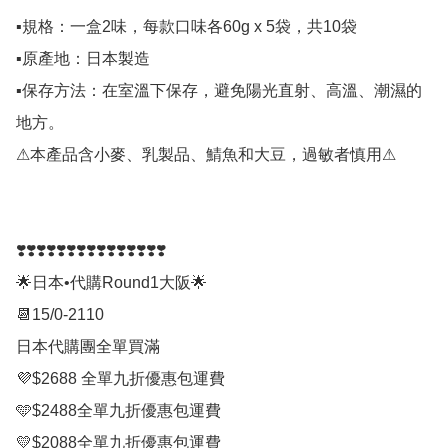
▪規格：一盒2味，每款口味各60g x 5袋，共10袋

▪原產地：日本製造

▪保存方法：在室溫下保存，避免陽光直射、高溫、潮濕的
地方。

⚠本產品含小麥、乳製品、鯖魚和大豆，過敏者慎用⚠

❣️❣️❣️❣️❣️❣️❣️❣️❣️❣️❣️❣️❣️❣️❣️

🌟日本•代購Round1大阪🌟

📆15/0-2110

日本代購團全單買滿

💜$2688 全單九折優惠包運費

🩵$2488全單九折優惠包運費

💛$2088全單九折優惠包運費
