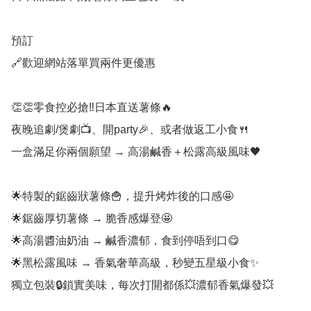
預訂

🔗歡迎網站落單買兩件更優惠

👏👏零食控必搶‼日本直送薯條🔥

夜晚追劇/煲劇📺、開party🎉、或者做返工小食🍴

一盒滿足你兩個願望 → 高湯鹹香＋松露高級風味🖤

🌟特製的鋸齒狀薯條🍟，提升烤炸後的口感🤩

🌟鋸齒厚切薯條 → 脆香感爆登🤩

🌟高湯醬油奶油 → 鹹香濃郁，食到停唔到口😋

🌟黑松露風味 → 香氣奢華高級，秒變五星級小食✨

獨立包裝🔒鎖實美味，每次打開都係💥濃郁香氣爆發💥
