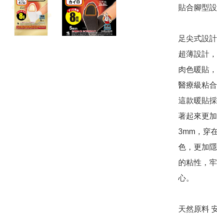
貼合腳型設
足尖式設計
超薄設計，
肉色暖貼，
醫療級粘合
這款暖貼採
著起來更加
3mm，穿
色，更加隱
的粘性，牢
心。

天然原料 安