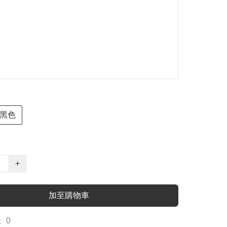
黑色
+
加至購物車
 0