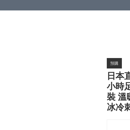
預購
日本直
小時足
裝 溫
冰冷