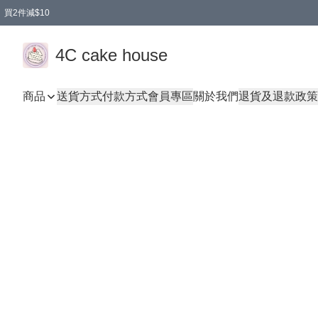
買2件減$10
任選兩件減$10
買兩盒減$10
買兩件減$10
買2件減$10
4C cake house
商品
送貨方式
付款方式
會員專區
關於我們
退貨及退款政策