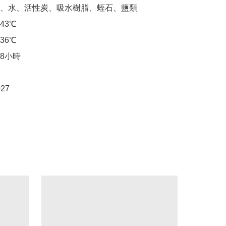
、水、活性炭、吸水樹脂、蛭石、鹽類

3℃

6℃

8小時

027