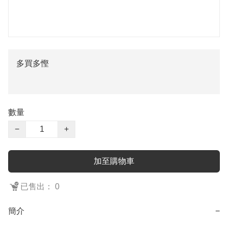
多買多慳
數量
−
+
加至購物車
已售出： 0
簡介
−