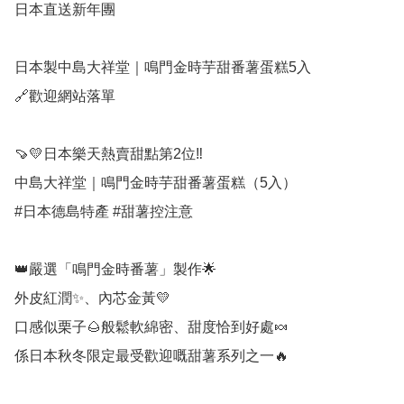
日本直送新年團

日本製中島大祥堂｜鳴門金時芋甜番薯蛋糕5入

🔗歡迎網站落單

🍠💛日本樂天熱賣甜點第2位‼️

中島大祥堂｜鳴門金時芋甜番薯蛋糕（5入）

#日本德島特產 #甜薯控注意

👑嚴選「鳴門金時番薯」製作🌟

外皮紅潤✨、內芯金黃💛

口感似栗子🌰般鬆軟綿密、甜度恰到好處🍬

係日本秋冬限定最受歡迎嘅甜薯系列之一🔥
