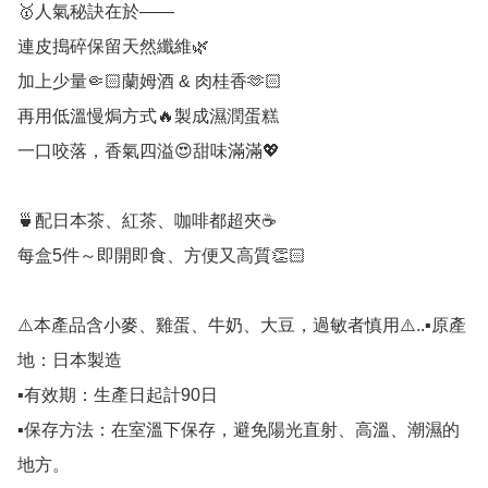
🥇人氣秘訣在於——

連皮搗碎保留天然纖維🌿

加上少量🤏🏻蘭姆酒 & 肉桂香🫶🏻

再用低溫慢焗方式🔥製成濕潤蛋糕

一口咬落，香氣四溢😍甜味滿滿💖

🍵配日本茶、紅茶、咖啡都超夾☕

每盒5件～即開即食、方便又高質👏🏻

⚠️本產品含小麥、雞蛋、牛奶、大豆，過敏者慎用⚠️..▪️原產
地：日本製造

▪️有效期：生產日起計90日

▪️保存方法：在室溫下保存，避免陽光直射、高溫、潮濕的
地方。
