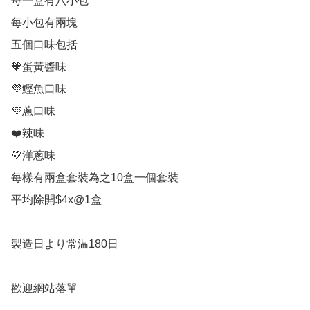
每一盒有八小包

每小包有兩塊

五個口味包括

🧡蛋黃醬味

💜鰹魚口味

💜蔥口味

❤️辣味

💛洋蔥味

每樣有兩盒套裝為之10盒一個套裝

平均除開$4x@1盒

製造日より常温180日

歡迎網站落單
