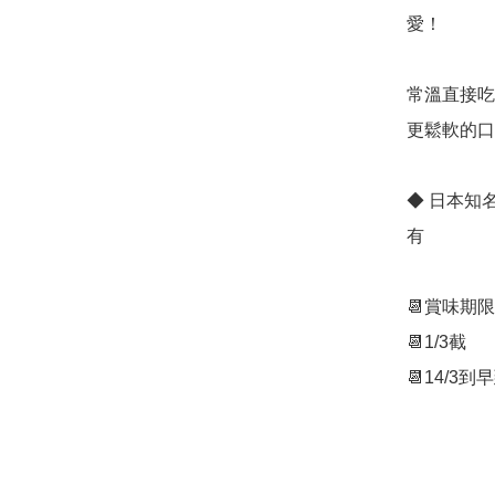
愛！

常溫直接吃
更鬆軟的口
◆ 日本知
有

📆賞味期
📆1/3截
