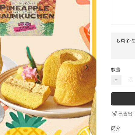
多買多慳
數量
−
已售出：
簡介