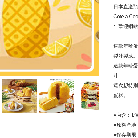
日本直送預
Cote a 
🛒歡迎網站
這款年輪蛋
梨汁製成。

這款年輪蛋
汁。

這次想特別
蛋糕。

●內含：1個
●原料產地
●保存期限