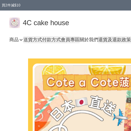
買2件減$10
任選兩件減$10
買兩盒減$10
買兩件減$10
買2件減$10
4C cake house
商品
送貨方式
付款方式
會員專區
關於我們
退貨及退款政策