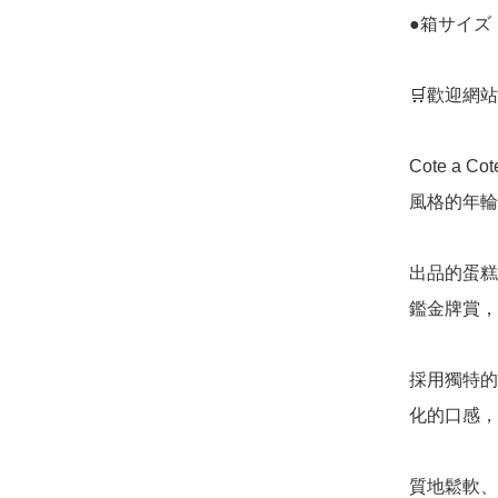
●箱サイズ：約
🛒歡迎網站
Cote a
風格的年輪
出品的蛋糕連
鑑金牌賞，
採用獨特的
化的口感，
質地鬆軟、