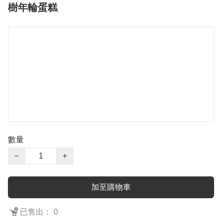
樹年輪蛋糕
數量
−
+
加至購物車
已售出： 0