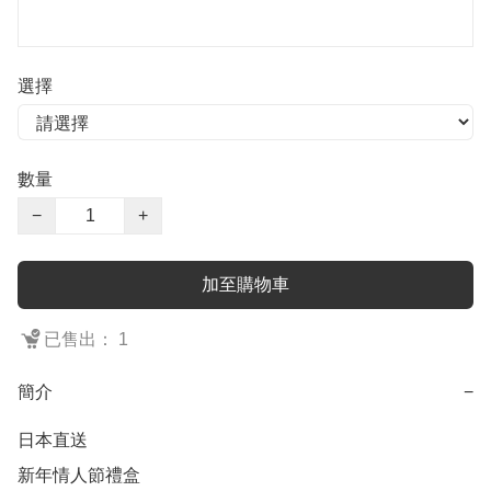
選擇
數量
−
+
加至購物車
已售出： 1
簡介
−
日本直送

新年情人節禮盒
