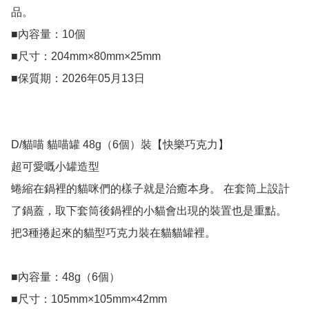
品。

■內容量：10個

■尺寸：204mm×80mm×25mm

■保質期：2026年05月13日

D/貓喵 貓喵罐 48g（6個）裝【快樂巧克力】

超可愛嘅小罐造型

蜷縮在鍋裡的貓咪們的樣子就是治癒本身。 在套筒上設計
了鍋蓋，取下套筒後鍋裡的小貓會出現的裝置也是重點。 
把3種捲起來的貓型巧克力裝在貓貓罐裡。

■內容量：48g（6個）

■尺寸：105mm×105mm×42mm
