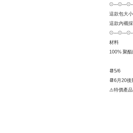
⚾---⚾---⚾--
這款包大小
這款內襯採
⚾---⚾---⚾--
材料

100% 聚酯
📆5/6

📆6月20後