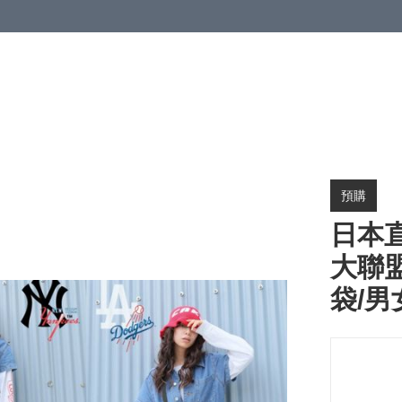
預購
日本
大聯盟
袋/男