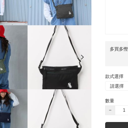
多買多慳
款式選擇
數量
−