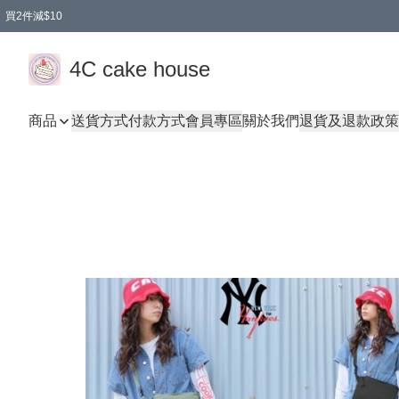
買2件減$10
任選兩件減$10
買兩盒減$10
買兩件減$10
買2件減$10
4C cake house
商品
送貨方式
付款方式
會員專區
關於我們
退貨及退款政策