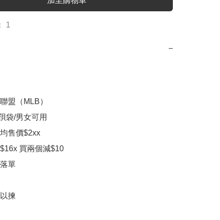
加至購物車
 1
−
聯盟（MLB）

斜孭袋/男女可用

售價$2xx

16x 買兩個減$10

落單

以揀
