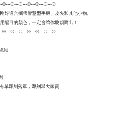
-⚾---⚾---⚾---⚾---⚾---⚾---⚾

剛好適合攜帶智慧型手機、皮夾和其他小物。

用醒目的顏色，一定會讓你脫穎而出！

-⚾---⚾---⚾---⚾---⚾---⚾---⚾

纖維

到
