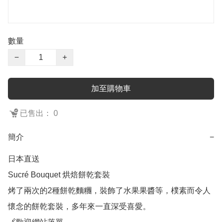
數量
−
+
加至購物車
已售出： 0
簡介
−
日本直送

Sucré Bouquet 烘焙餅乾套裝

烤了兩次的2種餅乾麵糰，裝飾了水果果醬等，樸素而令人
懷念的餅乾套裝，多年來一直深受喜愛。
