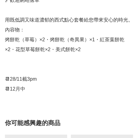
🔗歡迎網站落單

用既低調又味道濃郁的西式點心套餐給您帶來安心的時光。

內容物：

烤餅乾（草莓）×2・烤餅乾（奇異果）×1・紅茶葉餅乾
×2・花型草莓餅乾×2・美式餅乾×2

📆28/11截3pm

📆12月中
你可能感興趣的商品