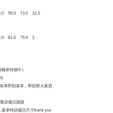
準時截單特價中）

到

品有單即刻落單，即刻幫大家買

量請備注謝謝

 落單時請備注尺寸thank you