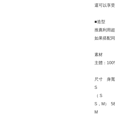
還可以享受
■造型

推薦利用超
如果搭配同
素材

主體：100
尺寸	身寬	肩寬	總長	索大丈

S

（ S

S，M）	58.0	57.0	71.0	20.5

M
