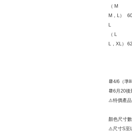
（ M

M，L）	60.0	59.0	73.0	21.5

L

（ L

L，XL）	62.0	61.0	75.0	2

📆4/6（
📆6月20後
⚠️特價產
顏色尺寸數
⚠️尺寸S至L