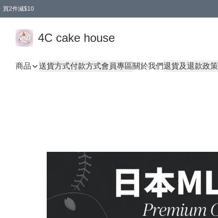
買2件減$10
任選兩件減$10
買兩盒減$10
買兩件減$10
買2件減$10
4C cake house
商品
送貨方式
付款方式
會員專區
關於我們
退貨及退款政策