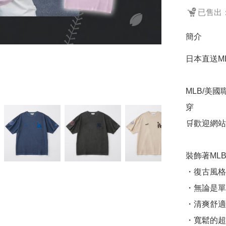
已售出：
簡介
日本直送ML
MLB/美
穿

🛒歡迎網站
裝飾著ML
・復古風格
・無論是單
・清爽舒適
・寬鬆的超