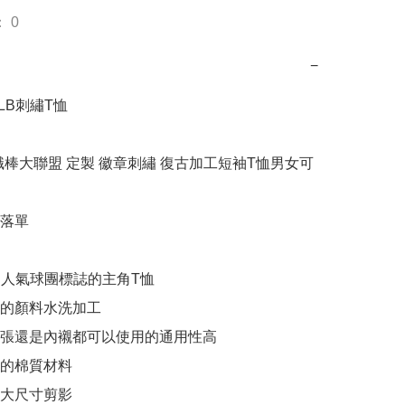
 0
−
B刺繡T恤

國職棒大聯盟 定製 徽章刺繡 復古加工短袖T恤男女可
落單

B人氣球團標誌的主角T恤

的顏料水洗加工

張還是內襯都可以使用的通用性高

的棉質材料

大尺寸剪影
