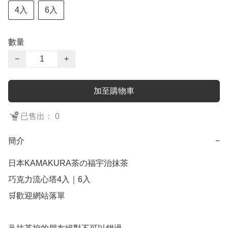
4入
6入
數量
−
+
加至購物車
已售出： 0
簡介
−
日本KAMAKURA茶の福宇治抹茶

巧克力流心塔4入｜6入

🛒歡迎網站落單
