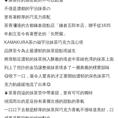
🍵抹茶控的朋友絕對不可以錯過

不僅是濃都的宇治抹茶の

更有著醇厚的巧克力搭配

茶香瀰漫的古都鎌倉甜點店「鎌倉五郎本店」聯手從1835
年創立至今有著歷史的「矢野園」

KAMAKURA茶の福宇治抹茶巧克力流心塔

品牌至今為止最濃郁的抹茶甜點塔誕生

將滑順且濃郁的抹茶倒入酥脆的塔皮中茶綠色澤的抹茶上面
到上了些許的金箔讓整個抹茶塔多了一層典雅的樸實韻味

😋咬下一口，最令人驚喜的才正要開始濃郁的深色抹茶巧
克力餡緩緩地流了出來😋

🍵茶香四溢的抹茶苦中帶著甜，更有可可的獨特

傾瀉而出的是這份有著層次感的甜點的香氣

一口口下去都是醇厚的抹茶與巧克力香氣不僅味道美好，口