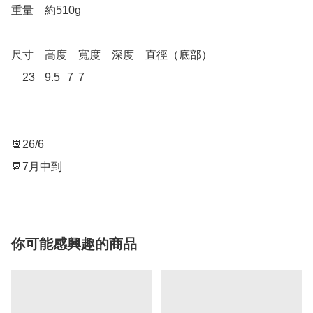
重量	約510g

尺寸	高度	寬度	深度	直徑（底部）

	23	9.5	7	7

📆26/6

你可能感興趣的商品