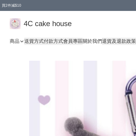
買2件減$10
任選兩件減$10
買兩盒減$10
買兩件減$10
買2件減$10
4C cake house
商品
送貨方式
付款方式
會員專區
關於我們
退貨及退款政策