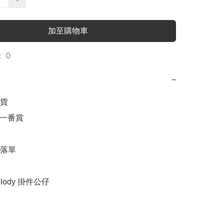
加至購物車
 0
−
貨

o一番賞

落單

Melody 掛件公仔
