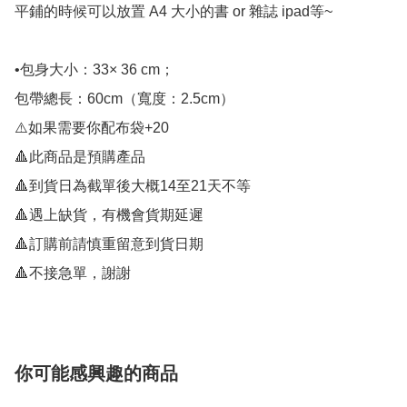
平鋪的時候可以放置 A4 大小的書 or 雜誌 ipad等~

•包身大小：33× 36 cm；

包帶總長：60cm（寬度：2.5cm）

⚠️如果需要你配布袋+20

🔺此商品是預購產品

🔺到貨日為截單後大概14至21天不等

🔺遇上缺貨，有機會貨期延遲

🔺訂購前請慎重留意到貨日期

🔺不接急單，謝謝
你可能感興趣的商品