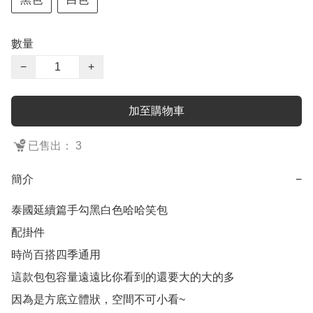
數量
−
+
加至購物車
已售出： 3
簡介
−
泰國延續篇手勾黑白色哈哈笑包

配掛件

時尚百搭四季通用

這款包包容量遠遠比你看到的還要大的大的多

因為是方底立體狀，空間不可小看~
