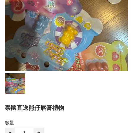
泰國直送熊仔唇膏禮物
數量
−
+