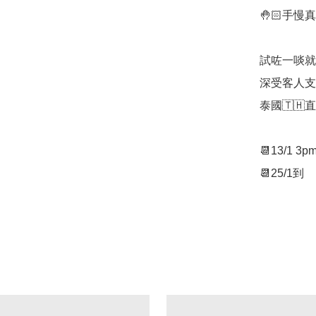
🤚🏻手慢真
試咗一啖就停
深受客人支
泰國🇹🇭直送
📆13/1 3pm