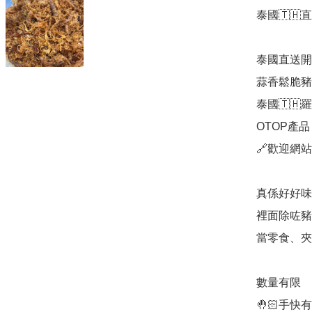
泰國🇹🇭直送
泰國直送開
蒜香鬆脆豬
泰國🇹🇭
OTOP產品 
🔗歡迎網站
真係好好味
裡面除咗豬
當零食、夾麵
數量有限

🤚🏻手快有🙋