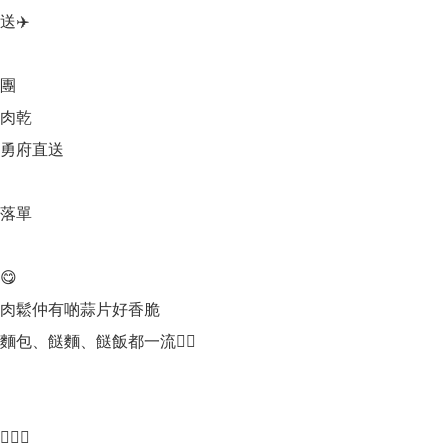
✈️

團

肉乾

羅勇府直送



落單



肉鬆仲有啲蒜片好香脆

包、餸麵、餸飯都一流👍🏻

‍♀️
