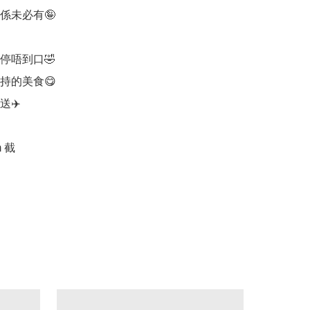
係未必有🤪

唔到口🤣

持的美食😋

✈️

 截
