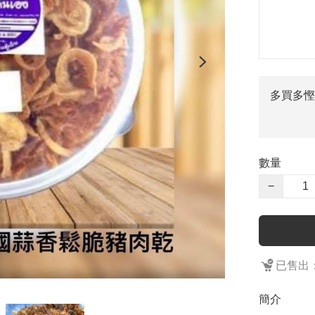
多買多慳
數量
−
已售出：
簡介