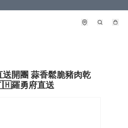
直送開團 蒜香鬆脆豬肉乾
🇭羅勇府直送