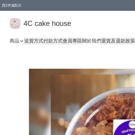
買2件減$10
任選兩件減$10
買兩盒減$10
買兩件減$10
買2件減$10
買2件減$10
4C cake house
商品
送貨方式
付款方式
會員專區
關於我們
退貨及退款政策