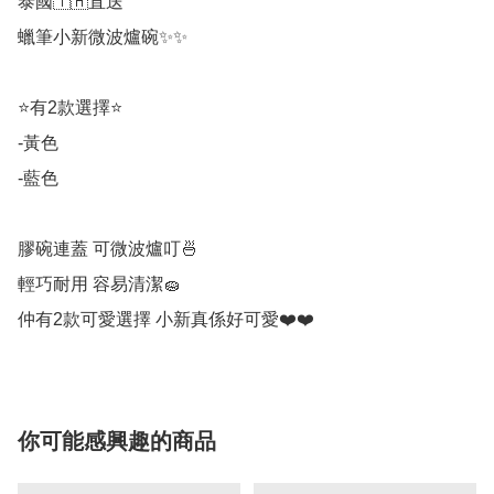
泰國🇹🇭直送

蠟筆小新微波爐碗✨✨

⭐️有2款選擇⭐️

-黃色

-藍色

膠碗連蓋 可微波爐叮🍜

輕巧耐用 容易清潔🧽

仲有2款可愛選擇 小新真係好可愛❤️❤️
你可能感興趣的商品