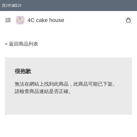
買2件減$10
任選兩件減$10
買兩盒減$10
買兩件減$10
買2件減$10
4C cake house
< 返回商品列表
很抱歉
無法在網站上找到此商品，此商品可能已下架。
請檢查商品連結是否正確。