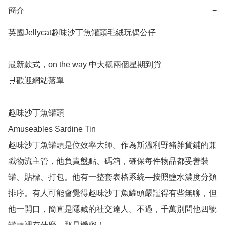
簡介
−
英國Jellycat趣味沙丁魚罐頭毛絨玩偶公仔

最新款式，on the way 中大概兩個星期到貨

🛒歡迎網站落單

趣味沙丁魚罐頭

Amuseables Sardine Tin

趣味沙丁魚罐頭是位效率大師。作為斯溫利野豬雜貨鋪的兼
職物流主管，他負責盤點、碼箱，確保每件物品都妥善裝
罐、貼標、打包。他有一整套表格系統—按照鹽水濃度分類
排序。有人可能會覺得趣味沙丁魚罐頭嚴謹得有些無聊，但
他一開口，簡直是隱藏的社交達人。不過，千萬別問他四號