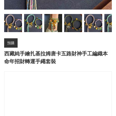
預購
西藏純手繪扎基拉姆唐卡五路財神手工編織本
命年招財轉運手繩套裝