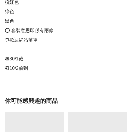
粉紅色

綠色

黑色

⭕️ 套裝意思即係有兩條

🛒歡迎網站落單

📆30/1截

📆10/2前到
你可能感興趣的商品