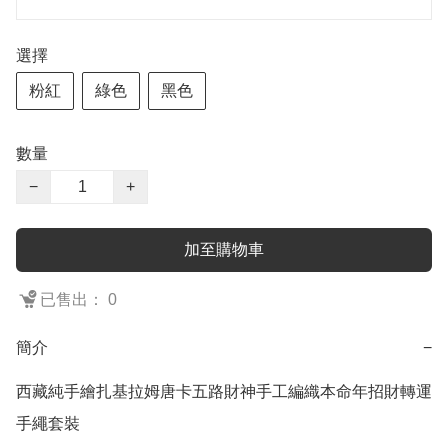
選擇
粉紅
綠色
黑色
數量
−
+
加至購物車
已售出： 0
簡介
−
西藏純手繪扎基拉姆唐卡五路財神手工編織本命年招財轉運
手繩套裝
