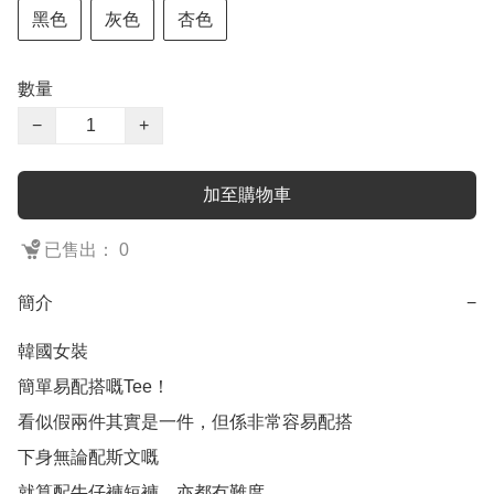
黑色
灰色
杏色
數量
−
+
加至購物車
已售出： 0
簡介
−
韓國女裝

簡單易配搭嘅Tee！

看似假兩件其實是一件，但係非常容易配搭

下身無論配斯文嘅

就算配牛仔褲短褲，亦都冇難度
