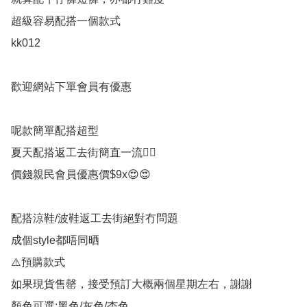
超級容易配搭一個款式

kk012

歡迎網站下單會員有優惠

呢款簡單配搭超型

夏天配搭返工去街簡直一流👍🏻

價錢親民會員優惠價$9x😍😍

配搭涼鞋/波鞋返工去街絕對冇問題

成個style都唔同晒

⚠️預購款式

如果現貨售罄，接受預訂大概兩個星期左右，謝謝

顏色可選:黑色/灰色/杏色
