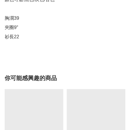
胸濶39

夾圈9”

衫長22

你可能感興趣的商品