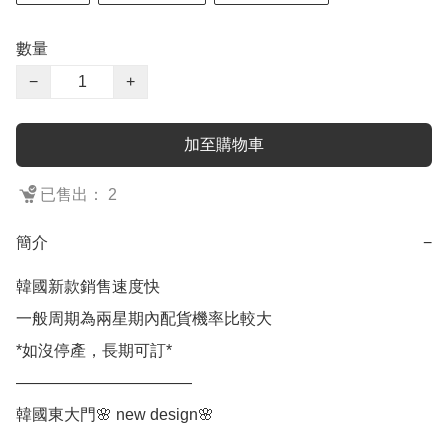
數量
−
+
加至購物車
已售出： 2
簡介
−
韓國新款銷售速度快

一般周期為兩星期內配貨機率比較大

*如沒停產，長期可訂*

———————————

韓國東大門🌸 new design🌸
