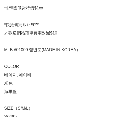
*♨️韓國做緊特價$1xx

*快搶售完即止‼️🫣*

🔗歡迎網站落單買兩對減$10

MLB #01009 엠반도(MADE IN KOREA）

COLOR

베이지, 네이비

米色

海軍藍

SIZE（S/M/L）

S(230)
