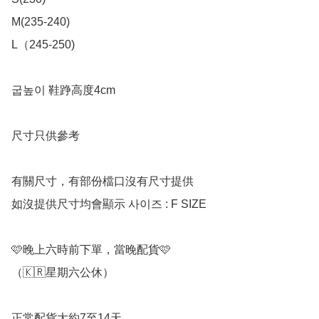
M(235-240)

L（245-250)

굽높이 鞋踭高度4cm

尺寸只供參考

有關尺寸，有部份檔口沒有尺寸提供

如沒提供尺寸均會顯示 사이즈 : F SIZE

🩷晚上六時前下單，當晚配貨🩷

（🇰🇷星期六公休）

正常配貨大約7至14天
