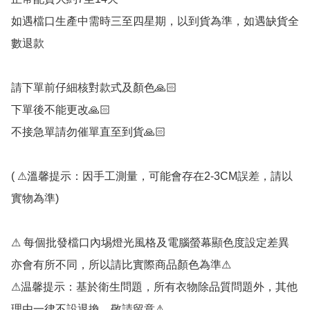
如遇檔口生產中需時三至四星期，以到貨為準，如遇缺貨全
數退款

請下單前仔細核對款式及顏色🙏🏻

下單後不能更改🙏🏻

不接急單請勿催單直至到貨🙏🏻

( ⚠溫馨提示：因手工測量，可能會存在2-3CM誤差，請以
實物為準)

⚠ 每個批發檔口內埸燈光風格及電腦螢幕顯色度設定差異
亦會有所不同，所以請比實際商品顏色為準⚠

⚠温馨提示：基於衛生問題，所有衣物除品質問題外，其他
理由一律不設退換，敬請留意⚠