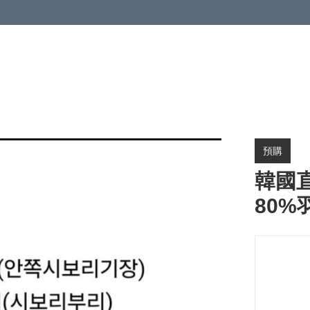
預購
韓國直
80%