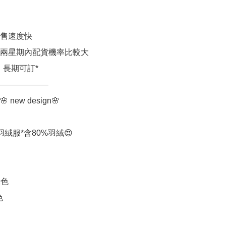
售速度快

兩星期內配貨機率比較大

長期可訂*

——————

new design🌸

 *羽絨服*含80%羽絨😍

色


