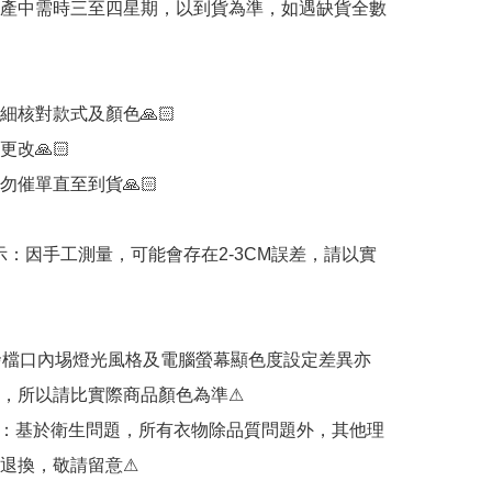
產中需時三至四星期，以到貨為準，如遇缺貨全數
核對款式及顏色🙏🏻

改🙏🏻

催單直至到貨🙏🏻

提示：因手工測量，可能會存在2-3CM誤差，請以實
發檔口內埸燈光風格及電腦螢幕顯色度設定差異亦
，所以請比實際商品顏色為準⚠

：基於衛生問題，所有衣物除品質問題外，其他理
退換，敬請留意⚠