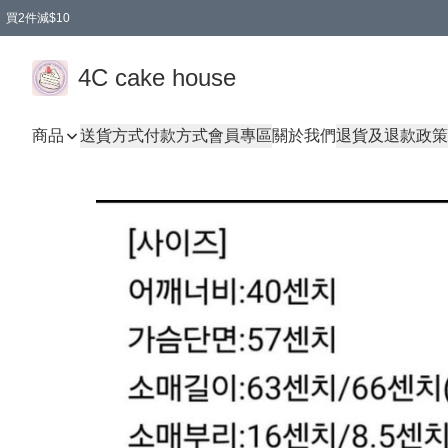
買2件減$10
任選兩件減$10
買兩盒減$10
買兩件減$10
買2件減$10
4C cake house
商品
送貨方式
付款方式
會員專區
關於我們
退貨及退款政策