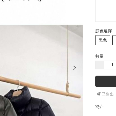
顏色選擇
黑色
數量
−
已售出：
簡介