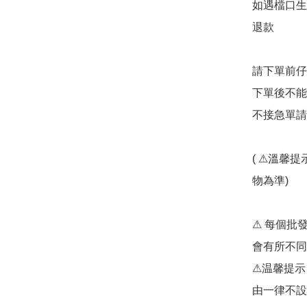
如遇檔口生
退款

請下單前仔細
下單後不能更
不接急單請勿
( ⚠溫馨
物為準)

⚠ 每個批
會有所不同
⚠温馨提示
由一律不設