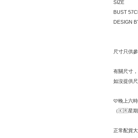
SIZE

BUST 57C
DESIGN B
尺寸只供參
有關尺寸，
如沒提供尺寸均
🩷晚上六時
（🇰🇷星
正常配貨大約