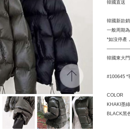
韓國直送

韓國新款銷
一般周期為
*如沒停產，
—————
韓國東大門🌸 
#100645
COLOR

KHAKI墨綠
BLACK黑色