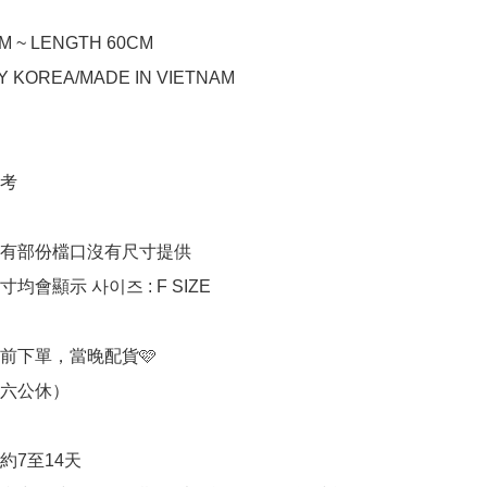
M ~ LENGTH 60CM

Y KOREA/MADE IN VIETNAM

考

有部份檔口沒有尺寸提供

會顯示 사이즈 : F SIZE

前下單，當晚配貨🩷

期六公休）

7至14天
