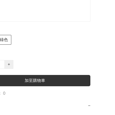
綠色
+
加至購物車
 0
−