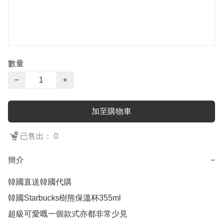
數量
−
+
加至購物車
已售出： 0
簡介
−
韓國直送韓國代購

韓國Starbucks樹熊保溫杯355ml

超級可愛嘅一個款式亦都非常少見
