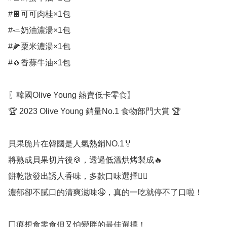
#🍫可可肉桂×1包

#🧈奶油濃湯×1包

#🌽粟米濃湯×1包

#🧄香蒜牛油×1包

〖韓國Olive Young 熱賣低卡零食〗

🏆 2023 Olive Young 銷量No.1 食物部門大賞 🏆

貝果脆片在韓國是人氣熱銷NO.1🏅

將熟成貝果切片後🍪，透過低溫烘烤製成🔥

餅乾散發出誘人香味，多款口味選擇👍🏻

濃郁卻不膩口的清爽滋味🤤，真的一吃就停不了口啦！

囗痕想食零食但又怕變胖的最佳選擇！
