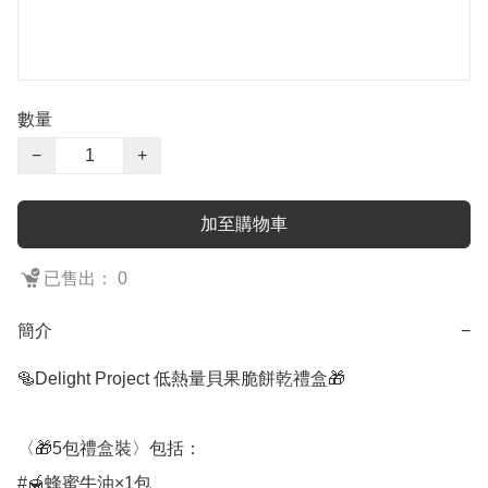
數量
−
+
加至購物車
已售出： 0
簡介
−
🥯Delight Project 低熱量貝果脆餅乾禮盒🎁

〈🎁5包禮盒裝〉包括：

#🍯蜂蜜牛油×1包
