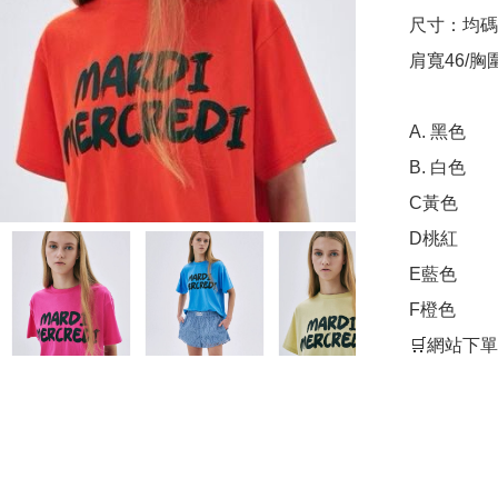
尺寸：均碼

肩寬46/胸圍
A. 黑色

B. 白色

C黃色

D桃紅

E藍色

F橙色
