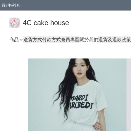
買2件減$10
任選兩件減$10
買兩盒減$10
買兩件減$10
買2件減$10
4C cake house
商品
送貨方式
付款方式
會員專區
關於我們
退貨及退款政策